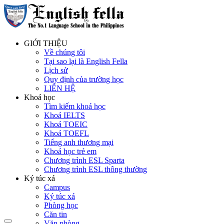
GIỚI THIỆU
Về chúng tôi
Tại sao lại là English Fella
Lịch sử
Quy định của trường học
LIÊN HỆ
Khoá học
Tìm kiếm khoá học
Khoá IELTS
Khoá TOEIC
Khoá TOEFL
Tiếng anh thương mại
Khoá học trẻ em
Chương trình ESL Sparta
Chương trình ESL thông thường
Ký túc xá
Campus
Ký túc xá
Phòng học
Căn tin
Văn phòng