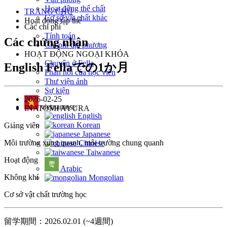
Hoạt động thể chất
TRANG CHỦ
Cơ sở vật chất khác
Hoạt động tập thể
Các chi phí
Tính toán
Các chứng nhận
Chi phí địa phương
HOẠT ĐỘNG NGOẠI KHÓA
Chuyện ở Fella
English Fellaでの1か月
Phản hồi của học viên
Thư viện ảnh
Sự kiện
2026-02-25
vietnamese
INATOMI AYURA
English
Korean
Giảng viên
Japanese
Môi trường xung quanh, môi trường chung quanh
Chinese
Taiwanese
Hoạt động
Arabic
Không khí
Mongolian
Cơ sở vật chất trường học
留学期間：2026.02.01 (~4週間)