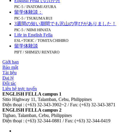
English Fellaでの1か月
PIC-5 / INATOMI AYURA
留学体験談：
PIC-5 / TSUKUMA RUI
3週間の短い期間でも沢山の学びがありました！
PIC-5 / NIIMI HINATA
Life in English Fella
ESL+TOEIC / TOMITA CHIHIRO
留学体験談
PIFT / SHIMIZU RENTARO
Giới hạn
Bảo mật
Tài liệu
Đại lý
Đối tác
Liên hệ trực tuyến
ENGLISH FELLA campus 1
Sitio Highway 11, Talamban, Cebu, Philippines
Điện thoại : (+63) 32-343-3902~2 / Fax: (+63) 32-343-3871
ENGLISH FELLA campus 2
Tigbao, Talamban, Cebu, Philippines
Điện thoại : (+63) 32-344-0881 / Fax: (+63) 32-344-0419