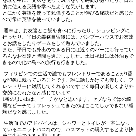
を取る中に、文法を使って対話をする時間があったり、日常
的に使える英語を学べたような気がします。
とにかく英語を使って勉強することが伸びる秘訣だと感じた
ので常に英語を使っていました。
週末は、お友達とご飯を食べに行ったり、ショッピングに
行ったり、平日の義務自習後には、バンブーハウスでお友達
とお話をしたりゲームをして遊んでいました。
また、平日でも外出のできる日には近くのバーにも行ってい
ろんなお友達と時間を過ごしました。土日祝日には外泊もで
きるので他の島への旅行も行きました。
フィリピンでの生活で誰でもフレンドリーであることが1番
な印象に残っていることです。誰に話しかけても優しく、フ
レンドリーに対話してくれるのですごく毎日が楽しくより外
交的になれたなと感じています。
1番の思い出は、ビーチかなと思います。セブならではの綺
麗なビーチでリフレッシュできたのはここでしかできない経
験だなと感じました。
生活面でのアドバイスは、シャワーとトイレが一室になっ
ているユニットバスなので、バスマットの購入するとより快
適に生活できると思います。