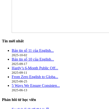
Tin mới nhất
Bản tin số 11 của English...
2025-10-02
Bản tin số 10 của English...
2025-09-17
Hardy’s 6-Month Public Off...
2025-09-11
From Zero English to Globa...
2025-06-25
5 Ways We Ensure Consisten...
2025-06-13
Phản hồi từ học viên