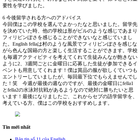
要性を学びました。
6 今後留学される方へのアドバイス
今回僕はこの学校を選んでよかったなと思いました。留学先
を決めていた時、他の学校は形がビルのような感じであまり
フィリピンぽさを感じることができないなと感じていまし
た。English fellaは村のような風景でフィリピンぽさを感じな
がら色んな国籍の方と楽しく生活することができます。学校
も毎週アクティビティを考えてくれて生徒みんなが飽きない
ように2、3週間ごとに金曜日に応募した生徒が参加できるイ
ベントも用意してくれます！僕は賞品の服が欲しくていつも
エントリーしていましたが、毎回最下位でもらえませんでし
た！笑 今週が最後の週なのですが、最後の金曜日にfella1
とfella2の水泳対抗戦があるようなので絶対に勝ちたいと思
います！最後になりましたご、これからセブの語学留学を、
考えている方、僕はこの学校をおすすめします。
Tin mới nhất
Bản tin số 11 của English...