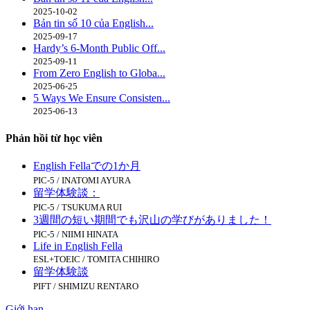
2025-10-02
Bản tin số 10 của English...
2025-09-17
Hardy’s 6-Month Public Off...
2025-09-11
From Zero English to Globa...
2025-06-25
5 Ways We Ensure Consisten...
2025-06-13
Phản hồi từ học viên
English Fellaでの1か月
PIC-5 / INATOMI AYURA
留学体験談：
PIC-5 / TSUKUMA RUI
3週間の短い期間でも沢山の学びがありました！
PIC-5 / NIIMI HINATA
Life in English Fella
ESL+TOEIC / TOMITA CHIHIRO
留学体験談
PIFT / SHIMIZU RENTARO
Giới hạn