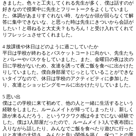
きました。色々と工夫してくれる先生が多く、僕は話すのが
好きなので授業中に先生とフリートークをよくしていまし
た。体調があまりすぐれない時、なかなか頭が回らなくて解
答に集中できないな、と思った時は先生にきついから会話が
したい！と尋ねると大丈夫？もちろん！と受け入れてくれて
リフレッシュさせてくれました。
4 放課後や休日はどのように過ごしていたか
平日は学校が終わるとバスケットコートに向かい、先生たち
とバレーやバスケをしていました。また、金曜日の夜は次の
日に学校がないため、友達を誘って夜ご飯を食べに出かけた
りしていました。僕自身部屋でじっとしていることができな
いタイプなので、休日は学校のアクティビティに参加した
り、友達とショッピングモールに出かけたりしていました。
5 思い出
僕はこの学校に来て初めて、他の人と一緒に生活するという
経験をしました。ルームメイトが帰ってしまったり、新しく
誰が来るんだろう、というワクワク感は今までにない経験で
した。僕は3人部屋だったので、ルームメイト3人で夜布団に
入りながら話したり、みんなでご飯を食べたり遊びに行った
りと友達の大切さ、みんなと良い関係を築く、保つことの重