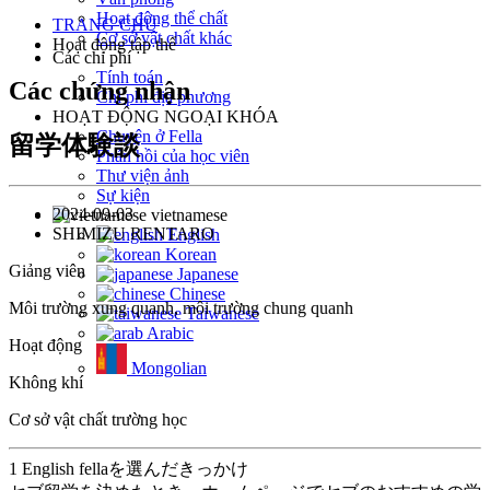
Hoạt động thể chất
TRANG CHỦ
Cơ sở vật chất khác
Hoạt động tập thể
Các chi phí
Tính toán
Các chứng nhận
Chi phí địa phương
HOẠT ĐỘNG NGOẠI KHÓA
Chuyện ở Fella
留学体験談
Phản hồi của học viên
Thư viện ảnh
Sự kiện
2024-09-03
vietnamese
SHIMIZU RENTARO
English
Korean
Giảng viên
Japanese
Chinese
Môi trường xung quanh, môi trường chung quanh
Taiwanese
Arabic
Hoạt động
Mongolian
Không khí
Cơ sở vật chất trường học
1 English fellaを選んだきっかけ