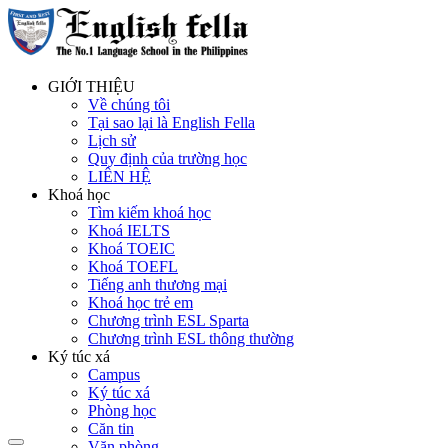
GIỚI THIỆU
Về chúng tôi
Tại sao lại là English Fella
Lịch sử
Quy định của trường học
LIÊN HỆ
Khoá học
Tìm kiếm khoá học
Khoá IELTS
Khoá TOEIC
Khoá TOEFL
Tiếng anh thương mại
Khoá học trẻ em
Chương trình ESL Sparta
Chương trình ESL thông thường
Ký túc xá
Campus
Ký túc xá
Phòng học
Căn tin
Văn phòng