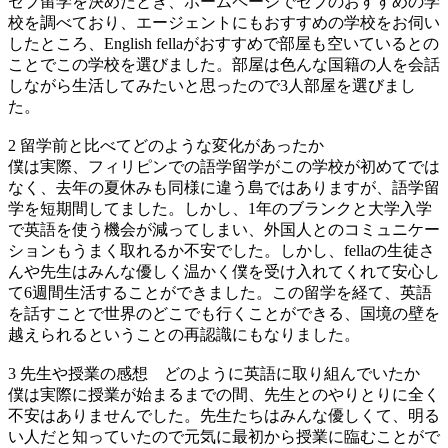
セブ留学を決めたとき、ホームページでセブのおすすめの学
校を調べており、エージェントにもおすすめの学校をお伺い
したところ、English fellaがおすすめで部屋も空いているとの
ことでこの学校を選びました。部屋は色んな国籍の人を会話
しながら生活してみたいと思ったので3人部屋を選びまし
た。
2 留学前と比べてどのような変化があったか
僕は実際、フィリピンでの語学留学がこの学校が初めてでは
なく、去年の夏休みも同様に違う島ではありますが、語学留
学を短期間してました。しかし、1年のブランクと大学入学
で英語を使う機会が減ってしまい、外国人とのコミュニケー
ションもうまく取れるか不安でした。しかし、fellaの生徒さ
んや先生はみんな優しく温かく僕を受け入れてくれて安心し
て6週間生活することができました。この留学を経て、英語
を話すことで世界のどこでも行くことができる、国境の壁を
越えられるということの再認識にもなりました。
3 先生や授業の感想 どのように英語に取り組んでいたか
僕は実際に授業が始まるまでの間、先生とのやりとりに全く
不安はありませんでした。先生たちはみんな優しくて、明る
い人だと知っていたので元気に最初から授業に臨むことがで