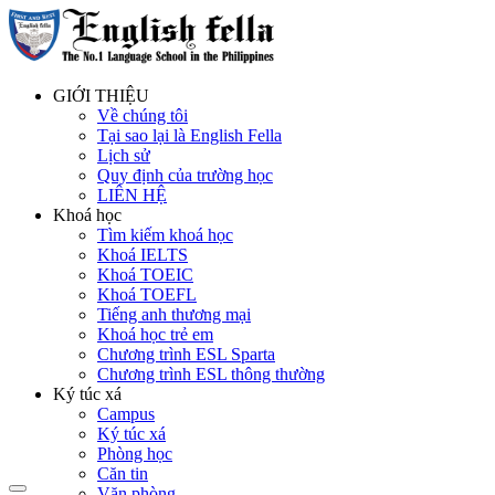
GIỚI THIỆU
Về chúng tôi
Tại sao lại là English Fella
Lịch sử
Quy định của trường học
LIÊN HỆ
Khoá học
Tìm kiếm khoá học
Khoá IELTS
Khoá TOEIC
Khoá TOEFL
Tiếng anh thương mại
Khoá học trẻ em
Chương trình ESL Sparta
Chương trình ESL thông thường
Ký túc xá
Campus
Ký túc xá
Phòng học
Căn tin
Văn phòng