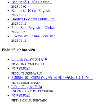
Bản tin số 11 của English...
2025-10-02
Bản tin số 10 của English...
2025-09-17
Hardy’s 6-Month Public Off...
2025-09-11
From Zero English to Globa...
2025-06-25
5 Ways We Ensure Consisten...
2025-06-13
Phản hồi từ học viên
English Fellaでの1か月
PIC-5 / INATOMI AYURA
留学体験談：
PIC-5 / TSUKUMA RUI
3週間の短い期間でも沢山の学びがありました！
PIC-5 / NIIMI HINATA
Life in English Fella
ESL+TOEIC / TOMITA CHIHIRO
留学体験談
PIFT / SHIMIZU RENTARO