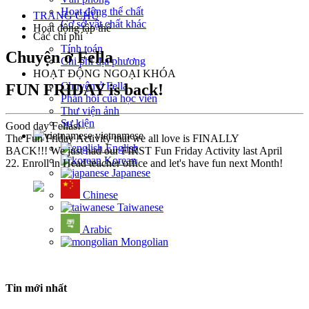
Hoạt động thể chất
TRANG CHỦ
Cơ sở vật chất khác
Hoạt động tập thể
Các chi phí
Tính toán
Chuyện ở Fella
Chi phí địa phương
HOẠT ĐỘNG NGOẠI KHÓA
Chuyện ở Fella
FUN FRIDAY is back!
Phản hồi của học viên
Thư viện ảnh
Sự kiện
Good day Fellas!
vietnamese
The Fun Friday Activity that we all love is FINALLY
English
BACK!!! We just had our FIRST Fun Friday Activity last April
Korean
22. Enroll in Head teacher office and let's have fun next Month!
Japanese
Chinese
Taiwanese
Arabic
Mongolian
Tin mới nhất