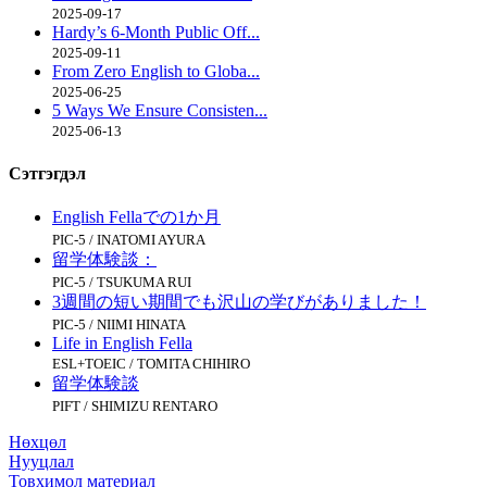
2025-09-17
Hardy’s 6-Month Public Off...
2025-09-11
From Zero English to Globa...
2025-06-25
5 Ways We Ensure Consisten...
2025-06-13
Сэтгэгдэл
English Fellaでの1か月
PIC-5 / INATOMI AYURA
留学体験談：
PIC-5 / TSUKUMA RUI
3週間の短い期間でも沢山の学びがありました！
PIC-5 / NIIMI HINATA
Life in English Fella
ESL+TOEIC / TOMITA CHIHIRO
留学体験談
PIFT / SHIMIZU RENTARO
Нөхцөл
Нууцлал
Товхимол материал