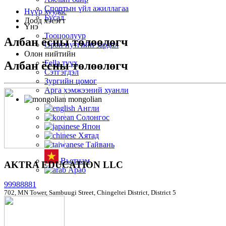
Спортын үйл ажиллагаа
Нүүр хуудас
Бусад
Доод хэсэгт
Үнэ
Тооцоолуур
Албан ёсны төлөөлөгч
Орон нутгийн зардал
Олон нийтийн
Fella түүх
Албан ёсны төлөөлөгч
Сэтгэгдэл
Зургийн цомог
Арга хэмжээний хуанли
mongolian
Англи
Солонгос
Япон
Хятад
Тайвань
Вьетнам
AKTRA EDUCATION LLC
Араб
99988881
702, MN Tower, Sambuugi Street, Chingeltei District, District 5