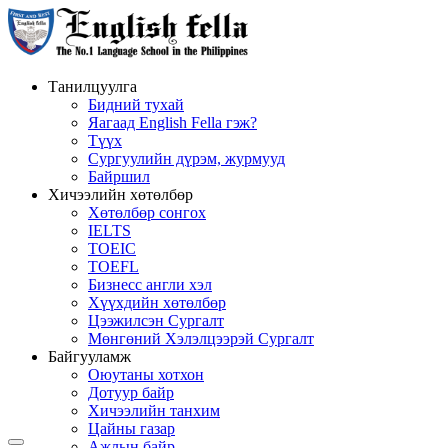
Танилцуулга
Бидний тухай
Яагаад English Fella гэж?
Түүх
Сургуулийн дүрэм, журмууд
Байршил
Хичээлийн хөтөлбөр
Хөтөлбөр сонгох
IELTS
TOEIC
TOEFL
Бизнесс англи хэл
Хүүхдийн хөтөлбөр
Цээжилсэн Сургалт
Мөнгөний Хэлэлцээрэй Сургалт
Байгууламж
Оюутаны хотхон
Дотуур байр
Хичээлийн танхим
Цайны газар
Ажлын байр