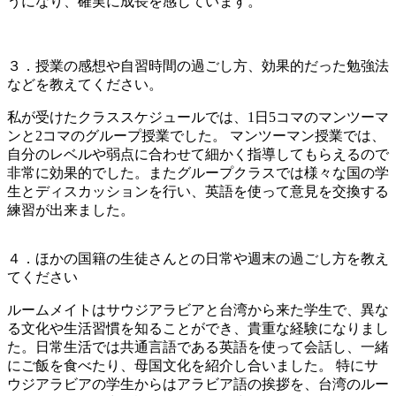
うになり、確実に成長を感じています。
３．授業の感想や自習時間の過ごし方、効果的だった勉強法
などを教えてください。
私が受けたクラススケジュールでは、1日5コマのマンツーマ
ンと2コマのグループ授業でした。 マンツーマン授業では、
自分のレベルや弱点に合わせて細かく指導してもらえるので
非常に効果的でした。またグループクラスでは様々な国の学
生とディスカッションを行い、英語を使って意見を交換する
練習が出来ました。
４．ほかの国籍の生徒さんとの日常や週末の過ごし方を教え
てください
ルームメイトはサウジアラビアと台湾から来た学生で、異な
る文化や生活習慣を知ることができ、貴重な経験になりまし
た。日常生活では共通言語である英語を使って会話し、一緒
にご飯を食べたり、母国文化を紹介し合いました。 特にサ
ウジアラビアの学生からはアラビア語の挨拶を、台湾のルー