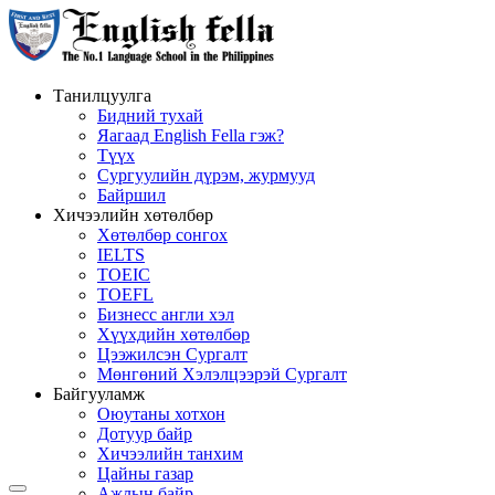
Танилцуулга
Бидний тухай
Яагаад English Fella гэж?
Түүх
Сургуулийн дүрэм, журмууд
Байршил
Хичээлийн хөтөлбөр
Хөтөлбөр сонгох
IELTS
TOEIC
TOEFL
Бизнесс англи хэл
Хүүхдийн хөтөлбөр
Цээжилсэн Сургалт
Мөнгөний Хэлэлцээрэй Сургалт
Байгууламж
Оюутаны хотхон
Дотуур байр
Хичээлийн танхим
Цайны газар
Ажлын байр