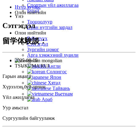
Спортын үйл ажиллагаа
Нүүр хуудас
Бусад
Олон нийтийн
Үнэ
Тооцоолуур
Сэтгэгдэл
Орон нутгийн зардал
Олон нийтийн
Fella түүх
留学体験談：
Сэтгэгдэл
Зургийн цомог
Арга хэмжээний хуанли
2025-08-19
mongolian
TSUKUMA RUI
Англи
Солонгос
Гарын авлага
Япон
Хятад
Хүрээлэн буй орчин
Тайвань
Вьетнам
Үйл ажиллагаа
Араб
Уур амьсгал
Сургуулийн байгууламж