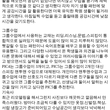
활을 해오면서 공강이 없었다면 쉬지않고 수업을 듣기에 체력
적으로 지쳤을 것 같다고 생각했다 각자 자기 생활 패턴에 맞
게 공강시간을 잘 활용한다면 더욱 유익한 학원 생활이 될거라
고 생각한다. 아침일찍 수업을 듣고 졸릴때쯤 공강시간에 낮잠
시간을 갖기도한다.
그룹수업
그룹수업에서 사용하는 교재는 리딩,리스닝,문법,스피킹이 통
합적으로 실려있기 때문에 도움이 많이 되고 지루하지 않았다.
헷갈릴 수 있는 패턴이나 숙어표현을 배우고 응용할 수 있어서
유용했다. 그리고 다양한 나라에서 온 학생들과 의견을 나누며
다른 문화에 대해서 배울 수 있었고 여러사람들과 이야기를 주
고 받으면서도 실력을 늘릴 수 있어서 도움이 많이 되었다.
PIC4는 그룹수업이 3개이고, PIC5는 그룹수업이 2개인 대신
스피킹 맨투맨 수업으로 대체된다. 개인마다 맨투맨수업과 그
룹수업에 대한 선호도가 다르기 때문에 다른 친구들을 많이 사
귀고 싶으면 그룹수업을 추천하고, 선생님과 둘이서 말하는 시
간을 많이 가지고 싶다면 PIC5를 추천한다.
기숙사
최근 리모델링을 해서그런지 사진보다 깨끗하고 깔끔해서 만
족스러웠다. 방마다 조금씩 다를 수 있지만 옷장,신발장,책상,
서랍 냉장고가 준비되어있고 수납공간이 생각보다 넉넉해서