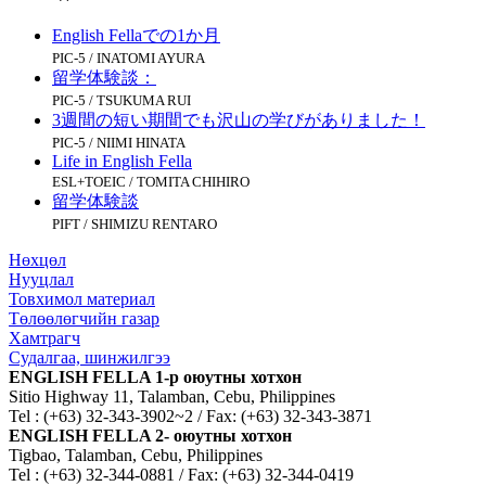
English Fellaでの1か月
PIC-5 / INATOMI AYURA
留学体験談：
PIC-5 / TSUKUMA RUI
3週間の短い期間でも沢山の学びがありました！
PIC-5 / NIIMI HINATA
Life in English Fella
ESL+TOEIC / TOMITA CHIHIRO
留学体験談
PIFT / SHIMIZU RENTARO
Нөхцөл
Нууцлал
Товхимол материал
Төлөөлөгчийн газар
Хамтрагч
Судалгаа, шинжилгээ
ENGLISH FELLA 1-р оюутны хотхон
Sitio Highway 11, Talamban, Cebu, Philippines
Tel : (+63) 32-343-3902~2 / Fax: (+63) 32-343-3871
ENGLISH FELLA 2- оюутны хотхон
Tigbao, Talamban, Cebu, Philippines
Tel : (+63) 32-344-0881 / Fax: (+63) 32-344-0419