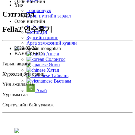
Олон нийтийн
Үнэ
Тооцоолуур
Сэтгэгдэл
Орон нутгийн зардал
Олон нийтийн
Fella түүх
Fella2 연수후기
Сэтгэгдэл
Зургийн цомог
Арга хэмжээний хуанли
2020-02-22
mongolian
BAEK YERIN
Англи
Солонгос
Гарын авлага
Япон
Хятад
Хүрээлэн буй орчин
Тайвань
Вьетнам
Үйл ажиллагаа
Араб
Уур амьсгал
Сургуулийн байгууламж