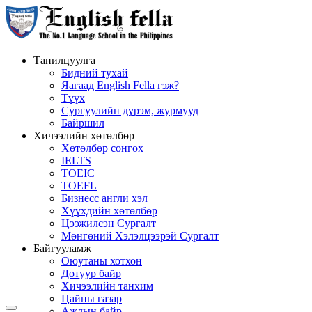
Танилцуулга
Бидний тухай
Яагаад English Fella гэж?
Түүх
Сургуулийн дүрэм, журмууд
Байршил
Хичээлийн хөтөлбөр
Хөтөлбөр сонгох
IELTS
TOEIC
TOEFL
Бизнесс англи хэл
Хүүхдийн хөтөлбөр
Цээжилсэн Сургалт
Мөнгөний Хэлэлцээрэй Сургалт
Байгууламж
Оюутаны хотхон
Дотуур байр
Хичээлийн танхим
Цайны газар
Ажлын байр