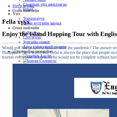
Спортын үйл ажиллагаа
Нүүр хуудас
Бусад
Олон нийтийн
Үнэ
Тооцоолуур
Fella түүх
Орон нутгийн зардал
Олон нийтийн
Fella түүх
Enjoy the Island Hopping Tour with Englis
Сэтгэгдэл
Зургийн цомог
Арга хэмжээний хуанли
Would you like to have a vacation after the pandemic? The answer w
mongolian
Philippines “on a search bar, Cebu is always the place that people rec
Англи
tourists every year. A trip to Cebu would not be complete without hav
Солонгос
Япон
Хятад
Тайвань
Вьетнам
Араб